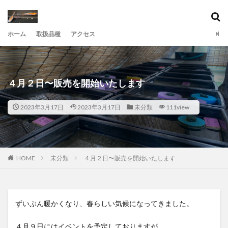
ファッション
デザイン
流行
カテゴリー
ホーム
取扱品種
アクセス
４月２日〜販売を開始いたします
検索
2023年3月17日
2023年3月17日
未分類
111view
HOME
未分類
４月２日〜販売を開始いたします
ずいぶん暖かくなり、春らしい気候になってきました。
４月９日にはイベントを予定しておりますが、